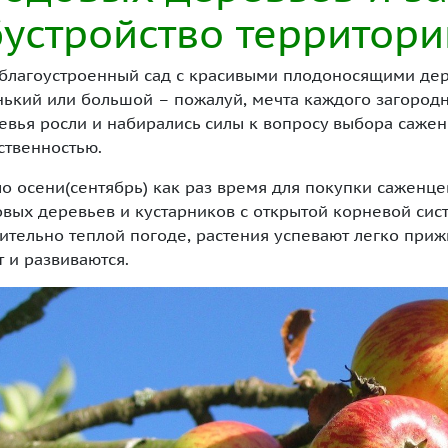
устройство территори
благоустроенный сад с красивыми плодоносящими дере
ький или большой – пожалуй, мечта каждого загородног
евья росли и набирались силы к вопросу выбора саже
ственностью.
о осени(сентябрь) как раз время для покупки саженце
вых деревьев и кустарников с открытой корневой сист
ительно теплой погоде, растения успевают легко прижи
т и развиваются.