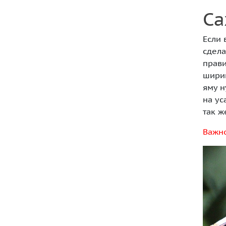
Са
Если 
сдела
прави
ширин
яму н
на ус
так 
Важно