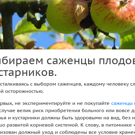
я Смарагд (Thuja
бираем саженцы плодов
Smaragd) 250-260 см
старников.
 сталкиваясь с выбором саженцев, каждому человеку с
й осторожностью.
рвых, не экспериментируйте и не покупайте
саженцы 
случае велик риск приобретения больного или вовсе д
ья и кустарники должны быть здоровыми на вид, без 
о развитой корневой системой. К слову, в питомнике 
изован должный уход и соблюдены все условия хране