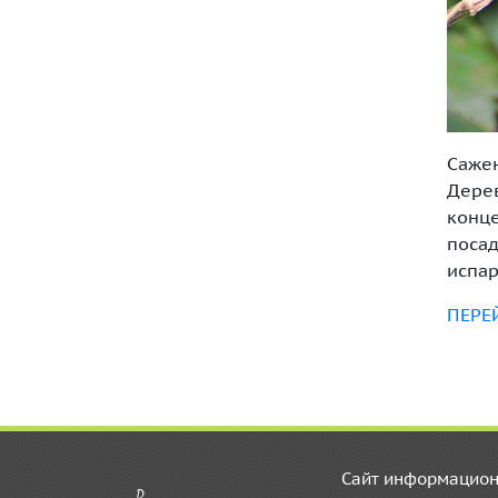
Сажен
Дерев
конце
посад
испар
ПЕРЕ
Сайт информацион