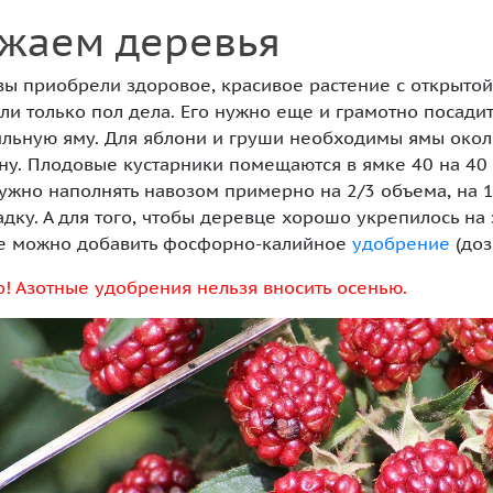
жаем деревья
вы приобрели здоровое, красивое растение с открытой
ли только пол дела. Его нужно еще и грамотно посадит
льную яму. Для яблони и груши необходимы ямы около
у. Плодовые кустарники помещаются в ямке 40 на 40
ужно наполнять навозом примерно на 2/3 объема, на 
адку. А для того, чтобы деревце хорошо укрепилось на
же можно добавить фосфорно-калийное
удобрение
(доз
! Азотные удобрения нельзя вносить осенью.