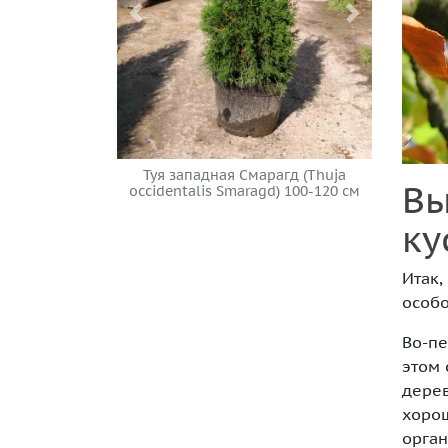
Previous
Next
Туя западная Смарагд (Thuja
Туя западна
Вы
occidentalis Smaragd) 100-120 см
occidentalis 
ку
Итак,
особо
Во-пе
этом 
дерев
хорош
орган