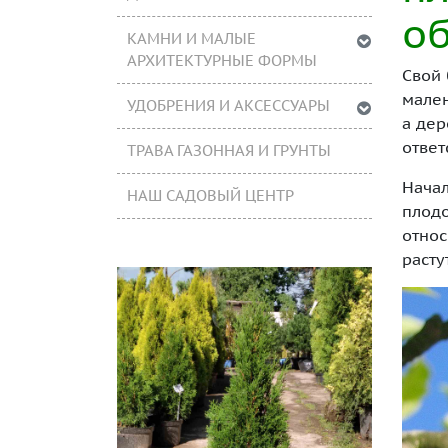
об
КАМНИ И МАЛЫЕ
АРХИТЕКТУРНЫЕ ФОРМЫ
Свой 
мален
УДОБРЕНИЯ И АКСЕССУАРЫ
а дер
ответ
ТРАВА ГАЗОННАЯ И ГРУНТЫ
Начал
НАШ САДОВЫЙ ЦЕНТР
плодо
относ
расту