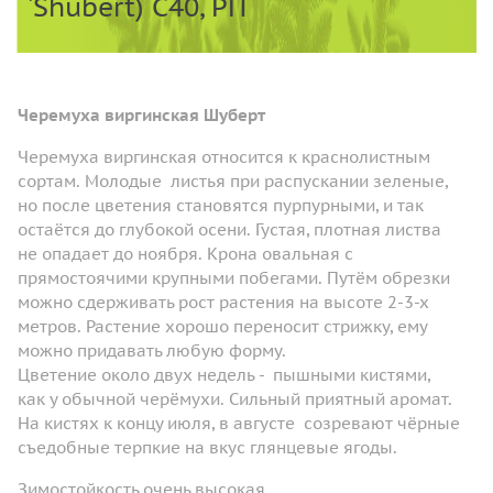
`Shubert) С40, РП
Черемуха виргинская Шуберт
Черемуха виргинская относится к краснолистным
сортам. Молодые листья при распускании зеленые,
но после цветения становятся пурпурными, и так
остаётся до глубокой осени. Густая, плотная листва
не опадает до ноября. Крона овальная с
прямостоячими крупными побегами. Путём обрезки
можно сдерживать рост растения на высоте 2-3-х
метров. Растение хорошо переносит стрижку, ему
можно придавать любую форму.
Цветение около двух недель - пышными кистями,
как у обычной черёмухи. Сильный приятный аромат.
На кистях к концу июля, в августе созревают чёрные
съедобные терпкие на вкус глянцевые ягоды.
Зимостойкость очень высокая.